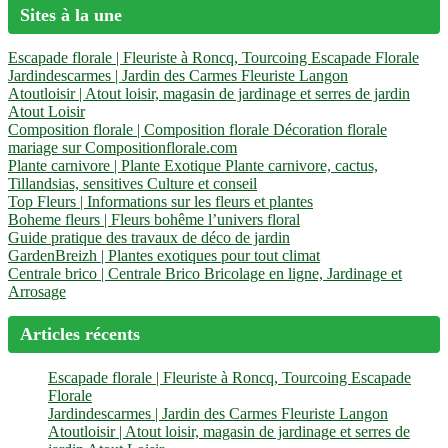
Sites à la une
Escapade florale | Fleuriste à Roncq, Tourcoing Escapade Florale
Jar­dindescar­mes | Jardin des Carmes Fleuriste Langon
Atoutloisir | Atout loisir, magasin de jardinage et serres de jardin
Atout Loisir
Composition florale | Composition florale Décoration florale
mariage sur Compositionflorale.com
Plante carnivore | Plante Exotique Plante carnivore, cactus,
Tillandsias, sensitives Culture et conseil
Top Fleurs | Informations sur les fleurs et plantes
Boheme fleurs | Fleurs bohême l’univers floral
Guide pratique des travaux de déco de jardin
Gar­denBreizh | Plantes exotiques pour tout climat
Centrale brico | Centrale Brico Bricolage en ligne, Jardinage et
Arrosage
Articles récents
Escapade florale | Fleuriste à Roncq, Tourcoing Escapade
Florale
Jar­dindescar­mes | Jardin des Carmes Fleuriste Langon
Atoutloisir | Atout loisir, magasin de jardinage et serres de