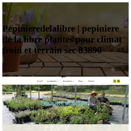
Pepinieredela­lib­re | pepiniere
de la libre plantes pour climat
froid et terrain sec 83890